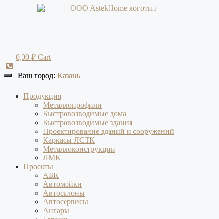
Перейти
к
содержимому
0,00
₽
Cart
Ваш город:
Ваш город:
Казань
Казань
Продукция
Металлопрофили
Быстровозводимые дома
Быстровозводимые здания
Проектирование зданий и сооружений
Каркасы ЛСТК
Металлоконструкции
ЛМК
Проекты
АБК
Автомойки
Автосалоны
Автосервисы
Ангары