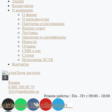
Акции
Калькулятор
О компании
О фирме
О производстве
Партнеры и поставщики
Вопрос-ответ
Доставка
Лицензии и сертификаты
Новости
Отзывы
СМИ о нас
Статьи
Испытания ЛСТК
Контакты
X
Казань
8 800 100 00 79
101@astekhome.ru
Режим работы : Пн - Пт с 09:00 - 18:00
stagram
Whatsapp
Vk
Youtube
Telegram