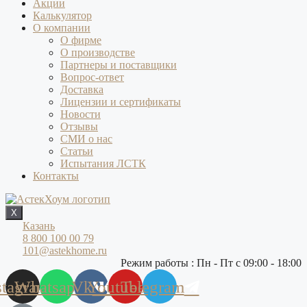
Акции
Калькулятор
О компании
О фирме
О производстве
Партнеры и поставщики
Вопрос-ответ
Доставка
Лицензии и сертификаты
Новости
Отзывы
СМИ о нас
Статьи
Испытания ЛСТК
Контакты
X
Казань
8 800 100 00 79
101@astekhome.ru
Режим работы : Пн - Пт с 09:00 - 18:00
stagram
Whatsapp
Vk
Youtube
Telegram