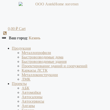
Перейти
к
содержимому
0,00
₽
Cart
Ваш город:
Ваш город:
Казань
Казань
Продукция
Металлопрофили
Быстровозводимые дома
Быстровозводимые здания
Проектирование зданий и сооружений
Каркасы ЛСТК
Металлоконструкции
ЛМК
Проекты
АБК
Автомойки
Автосалоны
Автосервисы
Ангары