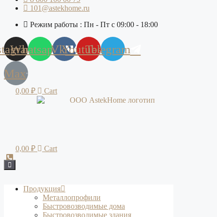
101@astekhome.ru
Режим работы : Пн - Пт с 09:00 - 18:00
stagram
Whatsapp
Vk
Youtube
Telegram
Max
0,00
₽
Cart
0,00
₽
Cart
Продукция
Металлопрофили
Быстровозводимые дома
Быстровозводимые здания