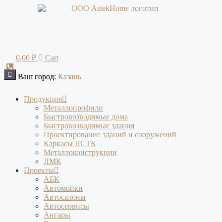
Перейти
к
содержимому
0,00
₽
Cart
Ваш город:
Ваш город:
Казань
Казань
Продукция
Металлопрофили
Быстровозводимые дома
Быстровозводимые здания
Проектирование зданий и сооружений
Каркасы ЛСТК
Металлоконструкции
ЛМК
Проекты
АБК
Автомойки
Автосалоны
Автосервисы
Ангары