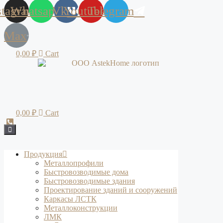
stagram
Whatsapp
Vk
Youtube
Telegram
Max
0,00
₽
Cart
0,00
₽
Cart
Продукция
Металлопрофили
Быстровозводимые дома
Быстровозводимые здания
Проектирование зданий и сооружений
Каркасы ЛСТК
Металлоконструкции
ЛМК