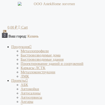
Перейти
к
содержимому
0,00
₽
Cart
Ваш город:
Ваш город:
Казань
Казань
Продукция
Металлопрофили
Быстровозводимые дома
Быстровозводимые здания
Проектирование зданий и сооружений
Каркасы ЛСТК
Металлоконструкции
ЛМК
Проекты
АБК
Автомойки
Автосалоны
Автосервисы
Ангары