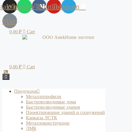
stagram
Whatsapp
Vk
Youtube
Telegram
Max
0,00
₽
Cart
0,00
₽
Cart
Продукция
Металлопрофили
Быстровозводимые дома
Быстровозводимые здания
Проектирование зданий и сооружений
Каркасы ЛСТК
Металлоконструкции
ЛМК