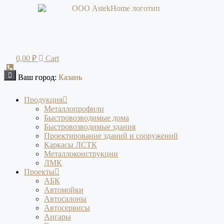
Перейти
к
содержимому
0,00
₽
Cart
Ваш город:
Ваш город:
Казань
Казань
Продукция
Металлопрофили
Быстровозводимые дома
Быстровозводимые здания
Проектирование зданий и сооружений
Каркасы ЛСТК
Металлоконструкции
ЛМК
Проекты
АБК
Автомойки
Автосалоны
Автосервисы
Ангары