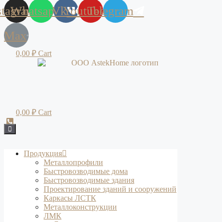
stagram
Whatsapp
Vk
Youtube
Telegram
Max
0,00
₽
Cart
0,00
₽
Cart
Продукция
Металлопрофили
Быстровозводимые дома
Быстровозводимые здания
Проектирование зданий и сооружений
Каркасы ЛСТК
Металлоконструкции
ЛМК