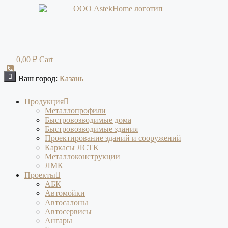
Перейти
к
содержимому
0,00
₽
Cart
Ваш город:
Ваш город:
Казань
Казань
Продукция
Металлопрофили
Быстровозводимые дома
Быстровозводимые здания
Проектирование зданий и сооружений
Каркасы ЛСТК
Металлоконструкции
ЛМК
Проекты
АБК
Автомойки
Автосалоны
Автосервисы
Ангары