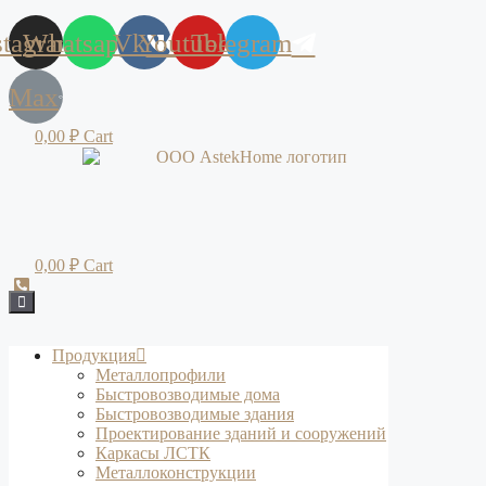
stagram
Whatsapp
Vk
Youtube
Telegram
Max
0,00
₽
Cart
0,00
₽
Cart
Продукция
Металлопрофили
Быстровозводимые дома
Быстровозводимые здания
Проектирование зданий и сооружений
Каркасы ЛСТК
Металлоконструкции