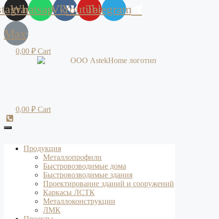
stagram
Whatsapp
Vk
Youtube
Telegram
Max
0,00
₽
Cart
0,00
₽
Cart
Продукция
Металлопрофили
Быстровозводимые дома
Быстровозводимые здания
Проектирование зданий и сооружений
Каркасы ЛСТК
Металлоконструкции
ЛМК
Проекты