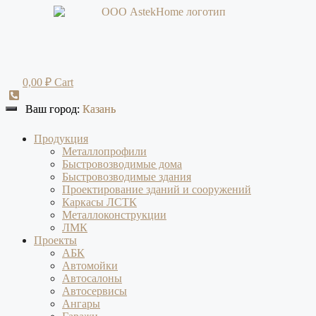
Перейти
к
содержимому
0,00
₽
Cart
Ваш город:
Ваш город:
Казань
Казань
Продукция
Металлопрофили
Быстровозводимые дома
Быстровозводимые здания
Проектирование зданий и сооружений
Каркасы ЛСТК
Металлоконструкции
ЛМК
Проекты
АБК
Автомойки
Автосалоны
Автосервисы
Ангары