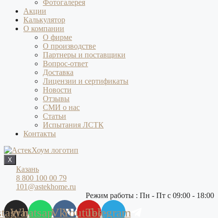
Фотогалерея
Акции
Калькулятор
О компании
О фирме
О производстве
Партнеры и поставщики
Вопрос-ответ
Доставка
Лицензии и сертификаты
Новости
Отзывы
СМИ о нас
Статьи
Испытания ЛСТК
Контакты
X
Казань
8 800 100 00 79
101@astekhome.ru
Режим работы : Пн - Пт с 09:00 - 18:00
stagram
Whatsapp
Vk
Youtube
Telegram