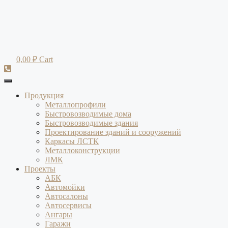
Перейти
к
содержимому
0,00
₽
Cart
Продукция
Металлопрофили
Быстровозводимые дома
Быстровозводимые здания
Проектирование зданий и сооружений
Каркасы ЛСТК
Металлоконструкции
ЛМК
Проекты
АБК
Автомойки
Автосалоны
Автосервисы
Ангары
Гаражи