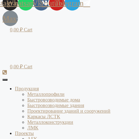
stagram
Whatsapp
Vk
Youtube
Telegram
Max
0,00
₽
Cart
0,00
₽
Cart
Продукция
Металлопрофили
Быстровозводимые дома
Быстровозводимые здания
Проектирование зданий и сооружений
Каркасы ЛСТК
Металлоконструкции
ЛМК
Проекты
АБК