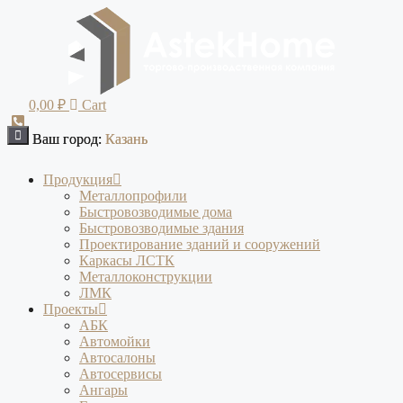
Перейти
к
содержимому
0,00
₽
Cart
Ваш город:
Ваш город:
Казань
Казань
Продукция
Металлопрофили
Быстровозводимые дома
Быстровозводимые здания
Проектирование зданий и сооружений
Каркасы ЛСТК
Металлоконструкции
ЛМК
Проекты
АБК
Автомойки
Автосалоны
Автосервисы
Ангары