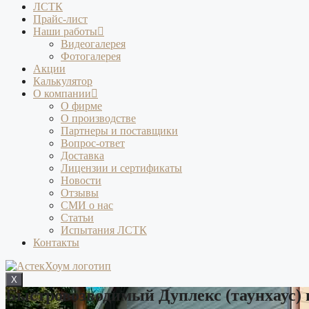
ЛСТК
Прайс-лист
Наши работы
Видеогалерея
Фотогалерея
Акции
Калькулятор
О компании
О фирме
О производстве
Партнеры и поставщики
Вопрос-ответ
Доставка
Лицензии и сертификаты
Новости
Отзывы
СМИ о нас
Статьи
Испытания ЛСТК
Контакты
X
Быстровозводимый Дуплекс (таунхаус) н