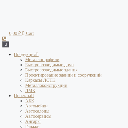
Перейти
к
содержимому
0,00
₽
Cart
Продукция
Металлопрофили
Быстровозводимые дома
Быстровозводимые здания
Проектирование зданий и сооружений
Каркасы ЛСТК
Металлоконструкции
ЛМК
Проекты
АБК
Автомойки
Автосалоны
Автосервисы
Ангары
Гаражи