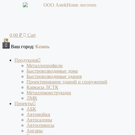
Перейти
к
содержимому
0,00
₽
Cart
Ваш город:
Ваш город:
Казань
Казань
Продукция
Металлопрофили
Быстровозводимые дома
Быстровозводимые здания
Проектирование зданий и сооружений
Каркасы ЛСТК
Металлоконструкции
ЛМК
Проекты
АБК
Автомойки
Автосалоны
Автосервисы
Ангары