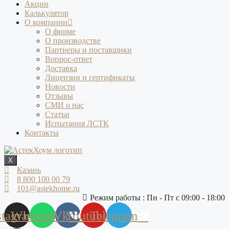
Акции
Калькулятор
О компании
О фирме
О производстве
Партнеры и поставщики
Вопрос-ответ
Доставка
Лицензии и сертификаты
Новости
Отзывы
СМИ о нас
Статьи
Испытания ЛСТК
Контакты
X
Казань
8 800 100 00 79
101@astekhome.ru
Режим работы : Пн - Пт с 09:00 - 18:00
stagram
Whatsapp
Vk
Youtube
Telegram